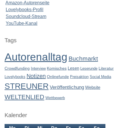
Amazon-Autorenseite
Lovelybooks-Profil
Soundcloud-Stream
YouTube-Kanal
Seitenleiste
Tags
Autorenalltag
Buchmarkt
Lesen
Crowdfunding
Interview
Komisches
Leserunde
Literatur
Notizen
Lovelybooks
Onlinefunde
Preisaktion
Social Media
STREUNER
Veröffentlichung
Website
WELTENLIED
Wettbewerb
Kalender