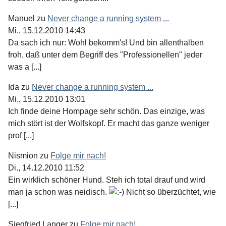
Manuel
zu
Never change a running system ...
Mi., 15.12.2010 14:43
Da sach ich nur: Wohl bekomm's! Und bin allenthalben
froh, daß unter dem Begriff des "Professionellen" jeder
was a [...]
Ida
zu
Never change a running system ...
Mi., 15.12.2010 13:01
Ich finde deine Hompage sehr schön. Das einzige, was
mich stört ist der Wolfskopf. Er macht das ganze weniger
prof [...]
Nismion
zu
Folge mir nach!
Di., 14.12.2010 11:52
Ein wirklich schöner Hund. Steh ich total drauf und wird
man ja schon was neidisch.
Nicht so überzüchtet, wie
[...]
Siegfried Langer
zu
Folge mir nach!