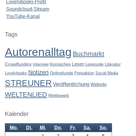
Lovelybooks-Profil
Soundcloud-Stream
YouTube-Kanal
Seitenleiste
Tags
Autorenalltag
Buchmarkt
Lesen
Crowdfunding
Interview
Komisches
Leserunde
Literatur
Notizen
Lovelybooks
Onlinefunde
Preisaktion
Social Media
STREUNER
Veröffentlichung
Website
WELTENLIED
Wettbewerb
Kalender
Mo.
Di.
Mi.
Do.
Fr.
Sa.
So.