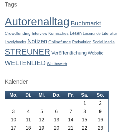
Seitenleiste
Tags
Autorenalltag
Buchmarkt
Lesen
Crowdfunding
Interview
Komisches
Leserunde
Literatur
Notizen
Lovelybooks
Onlinefunde
Preisaktion
Social Media
STREUNER
Veröffentlichung
Website
WELTENLIED
Wettbewerb
Kalender
Mo.
Di.
Mi.
Do.
Fr.
Sa.
So.
1
2
3
4
5
6
7
8
9
10
11
12
13
14
15
16
17
18
19
20
21
22
23