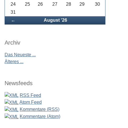
24
25
26
27
28
29
30
31
Zurück
←
August '26
Archiv
Das Neueste ...
Älteres ...
Newsfeeds
RSS Feed
Atom Feed
Kommentare (RSS)
Kommentare (Atom)