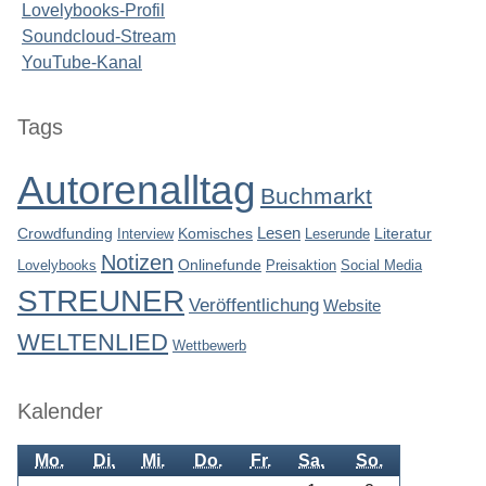
Lovelybooks-Profil
Soundcloud-Stream
YouTube-Kanal
Seitenleiste
Tags
Autorenalltag
Buchmarkt
Lesen
Crowdfunding
Interview
Komisches
Leserunde
Literatur
Notizen
Lovelybooks
Onlinefunde
Preisaktion
Social Media
STREUNER
Veröffentlichung
Website
WELTENLIED
Wettbewerb
Kalender
Mo.
Di.
Mi.
Do.
Fr.
Sa.
So.