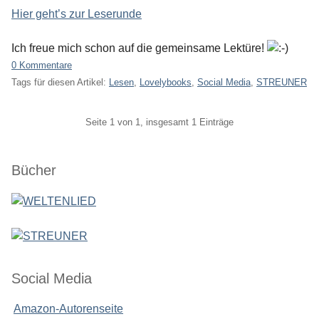
Hier geht’s zur Leserunde
Ich freue mich schon auf die gemeinsame Lektüre!
0 Kommentare
Tags für diesen Artikel:
Lesen
,
Lovelybooks
,
Social Media
,
STREUNER
Pagination
Seite 1 von 1, insgesamt 1 Einträge
Seitenleiste
Bücher
Social Media
Amazon-Autorenseite