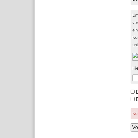
Um
ver
ein
Ko
un
Hie
For
Opt
Kom