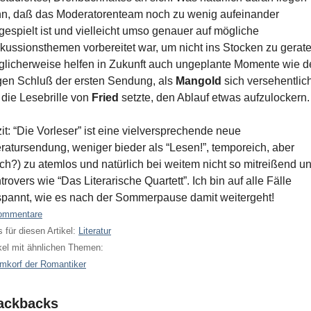
n, daß das Moderatorenteam noch zu wenig aufeinander
gespielt ist und vielleicht umso genauer auf mögliche
kussionsthemen vorbereitet war, um nicht ins Stocken zu gerate
licherweise helfen in Zukunft auch ungeplante Momente wie d
en Schluß der ersten Sendung, als
Mangold
sich versehentlic
 die Lesebrille von
Fried
setzte, den Ablauf etwas aufzulockern.
it: “Die Vorleser” ist eine vielversprechende neue
eratursendung, weniger bieder als “Lesen!”, temporeich, aber
ch?) zu atemlos und natürlich bei weitem nicht so mitreißend u
trovers wie “Das Literarische Quartett”. Ich bin auf alle Fälle
pannt, wie es nach der Sommerpause damit weitergeht!
ommentare
 für diesen Artikel:
Literatur
kel mit ähnlichen Themen:
mkorf der Romantiker
ackbacks