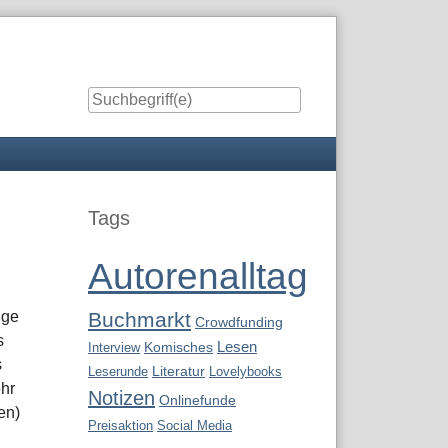
Seitenleiste
Tags
Autorenalltag
n
lge
Buchmarkt
Crowdfunding
s
Lesen
Interview
Komisches
s
Leserunde
Literatur
Lovelybooks
ehr
Notizen
Onlinefunde
en)
Preisaktion
Social Media