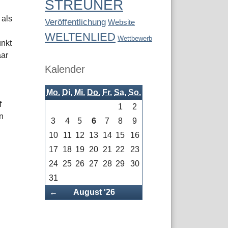
STREUNER
 als
Veröffentlichung
Website
WELTENLIED
Wettbewerb
unkt
aar
Kalender
Mo.
Di.
Mi.
Do.
Fr.
Sa.
So.
f
1
2
n
3
4
5
6
7
8
9
10
11
12
13
14
15
16
17
18
19
20
21
22
23
24
25
26
27
28
29
30
31
Zurück
←
August '26