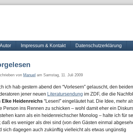
Autor
Impressum & Kontakt
Datenschutzerklärung
orgelesen
chrieben von
Manuel
am
Samstag, 11. Juli 2009
h ich hab gestern abend den “Vorlesern” gelauscht, den beide
eratoren jener neuen
Literatursendung
im ZDF, die die Nachfo
n
Elke Heidenreichs
“Lesen!” eingeläutet hat. Die Idee, mehr al
e Person ins Rennen zu schicken – wohl damit eher ein Diskur
stehen kann als ein heidenreichscher Monolog – halte ich für s
; daß es weniger als drei sind (von den Gästen einmal abgeseh
d sich dagegen auch zukünftig vielleicht als etwas ungünstig