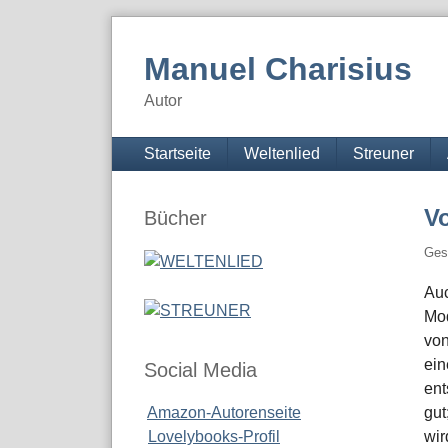
Skip
to
Manuel Charisius
content
Autor
Navigation
Startseite
Weltenlied
Streuner
Seitenleiste
V
Bücher
Ges
Auc
Mod
vo
ein
Social Media
ent
Amazon-Autorenseite
gut
Lovelybooks-Profil
wir