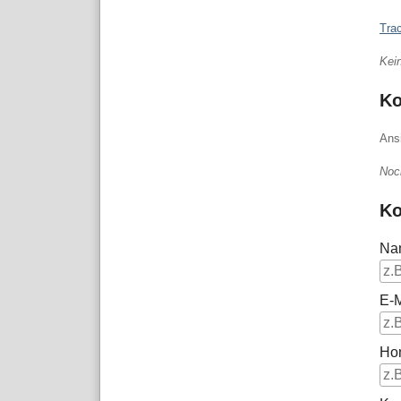
Tra
Kei
K
Ans
Noc
Ko
Na
E-M
Ho