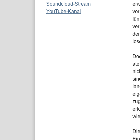
Soundcloud-Stream
erw
YouTube-Kanal
vor
fün
ver
den
los
Doc
ate
nic
sin
lan
eig
zug
erf
wie
Die
Ein