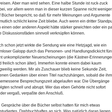
eisen. Aber man wird sehen. Eine halbe Stunde ist ruck-zuck
bei, vor allem wenn man in dieser kurzen Spanne nicht weniger
f Bücher bespricht, so daß für mehr Meinungen und Argumente
mutlich schlicht keine Zeit bliebe. Auch wenn ein dritter Standp
 einen oder anderen Aspekt hätte stärker gewichten oder ein p
e Diskussionsfäden sinnvoll verknüpfen können.
h schon jetzt wirkte die Sendung wie eine Hetzjagd, wie ein
mloser Galopp durch das Personen- und Handlungsdickicht fün
ht unkomplizierter Neuerscheinungen (die Kästner-Erinnerunge
d freilich schon älter). Immerhin konnte einem dabei kaum
gweilig werden. Mir als Zuschauer blieb keine Sekunde Zeit,
enen Gedanken über einen Titel nachzuhängen, sobald die ihm
emessene Besprechungszeit abgelaufen war. Die Übergänge
olgten schnell und abrupt. Wer das eben Gehörte nicht sofort
der vergaß, verpaßte den Anschluß.
 Gespräche über die Bücher selbst hatten für mich etwas
studiertes, Drehbuchhaftes an sich. Was natürlich daran liegen