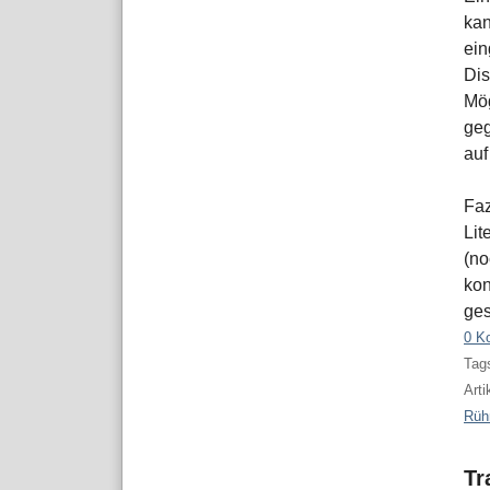
kan
ein
Dis
Mög
geg
auf
Faz
Lit
(no
kon
ges
0 K
Tags
Arti
Rüh
Tr