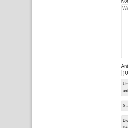
Ko
Ant
Ums
unt
Sta
Die
Be