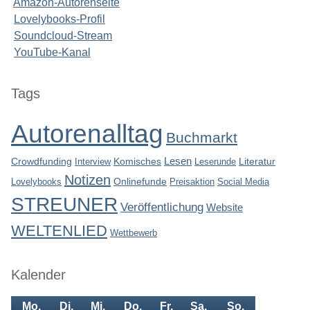
Amazon-Autorenseite
Lovelybooks-Profil
Soundcloud-Stream
YouTube-Kanal
Seitenleiste
Tags
Autorenalltag
Buchmarkt
Lesen
Crowdfunding
Interview
Komisches
Leserunde
Literatur
Notizen
Lovelybooks
Onlinefunde
Preisaktion
Social Media
STREUNER
Veröffentlichung
Website
WELTENLIED
Wettbewerb
Kalender
Mo.
Di.
Mi.
Do.
Fr.
Sa.
So.