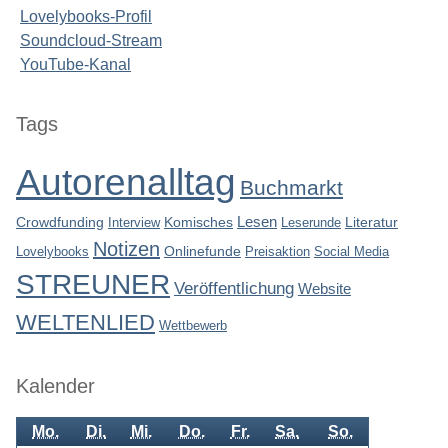
Lovelybooks-Profil
Soundcloud-Stream
YouTube-Kanal
Seitenleiste
Tags
Autorenalltag
Buchmarkt
Lesen
Crowdfunding
Interview
Komisches
Leserunde
Literatur
Notizen
Lovelybooks
Onlinefunde
Preisaktion
Social Media
STREUNER
Veröffentlichung
Website
WELTENLIED
Wettbewerb
Kalender
Mo.
Di.
Mi.
Do.
Fr.
Sa.
So.