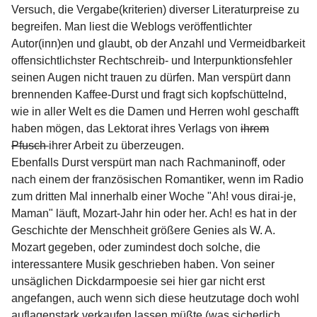
Versuch, die Vergabe(kriterien) diverser Literaturpreise zu
begreifen. Man liest die Weblogs veröffentlichter
Autor(inn)en und glaubt, ob der Anzahl und Vermeidbarkeit
offensichtlichster Rechtschreib- und Interpunktionsfehler
seinen Augen nicht trauen zu dürfen. Man verspürt dann
brennenden Kaffee-Durst und fragt sich kopfschüttelnd,
wie in aller Welt es die Damen und Herren wohl geschafft
haben mögen, das Lektorat ihres Verlags von
ihrem
Pfusch
ihrer Arbeit zu überzeugen.
Ebenfalls Durst verspürt man nach Rachmaninoff, oder
nach einem der französischen Romantiker, wenn im Radio
zum dritten Mal innerhalb einer Woche "Ah! vous dirai-je,
Maman" läuft, Mozart-Jahr hin oder her. Ach! es hat in der
Geschichte der Menschheit größere Genies als W. A.
Mozart gegeben, oder zumindest doch solche, die
interessantere Musik geschrieben haben. Von seiner
unsäglichen Dickdarmpoesie sei hier gar nicht erst
angefangen, auch wenn sich diese heutzutage doch wohl
auflagenstark verkaufen lassen müßte (was sicherlich